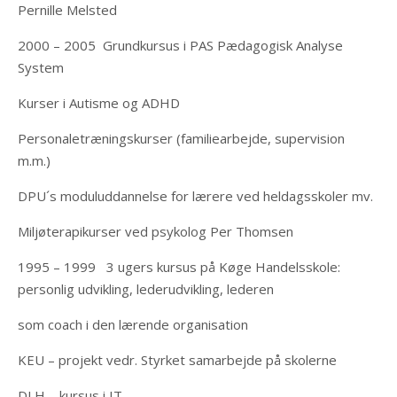
Pernille Melsted
2000 – 2005 Grundkursus i PAS Pædagogisk Analyse
System
Kurser i Autisme og ADHD
Personaletræningskurser (familiearbejde, supervision
m.m.)
DPU´s moduluddannelse for lærere ved heldagsskoler mv.
Miljøterapikurser ved psykolog Per Thomsen
1995 – 1999 3 ugers kursus på Køge Handelsskole:
personlig udvikling, lederudvikling, lederen
som coach i den lærende organisation
KEU – projekt vedr. Styrket samarbejde på skolerne
DLH – kursus i IT