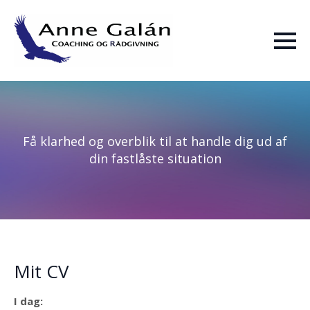
Skip
to
main
content
Få klarhed og overblik til at handle dig ud af
din fastlåste situation
Mit CV
I dag: