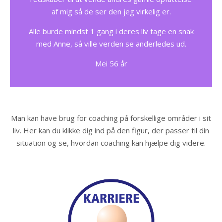
af mig så de ser den jeg virkelig er.
Alle burde mindst 1 gang i deres liv tage en snak
med Anne, så ville verden se anderledes ud.
Mei 56 år
Man kan have brug for coaching på forskellige områder i sit
liv. Her kan du klikke dig ind på den figur, der passer til din
situation og se, hvordan coaching kan hjælpe dig videre.