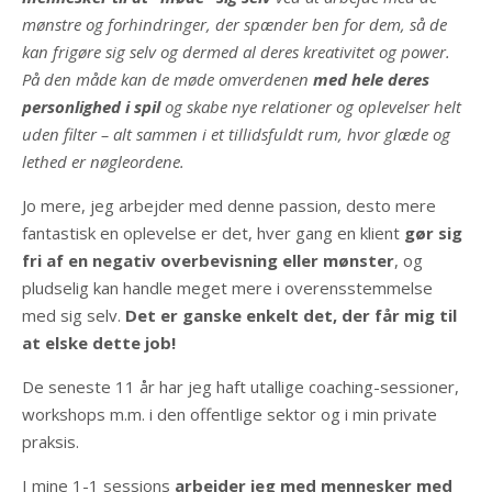
mønstre og forhindringer, der spænder ben for dem, så de
kan frigøre sig selv og dermed al deres kreativitet og power.
På den måde kan de møde omverdenen
med hele deres
personlighed i spil
og skabe nye relationer og oplevelser helt
uden filter – alt sammen i et tillidsfuldt rum, hvor glæde og
lethed er nøgleordene.
Jo mere, jeg arbejder med denne passion, desto mere
fantastisk en oplevelse er det, hver gang en klient
gør sig
fri af en negativ overbevisning eller mønster
, og
pludselig kan handle meget mere i overensstemmelse
med sig selv.
Det er ganske enkelt det, der får mig til
at elske dette job!
De seneste 11 år har jeg haft utallige coaching-sessioner,
workshops m.m. i den offentlige sektor og i min private
praksis.
I mine 1-1 sessions
arbejder jeg med mennesker med