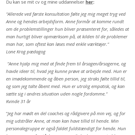
Du kan se mit cv og mine uddannelser
her
:
”Allerede ved første konsultation følte jeg mig meget tryg ved
Anne og hendes arbejdsform. Anne formår at komme rundt
om de problemstillinger hun bliver præsenteret for, således at
man hurtigt bliver opmærksom på, at kilden til de problemer
man har, som oftest kan løses med enkle værktøjer.”
Lone Krog pædagog
”Anne hjalp mig med at finde frem til årsagen/årsagerne, og
havde ideer til, hvad jeg kunne prøve at arbejde med. Hun er
en imødekommende og åben person, jeg straks følte tillid til,
og som jeg talte åbent med. Hun er utrolig empatisk, og kan
sætte sig i andres situation uden nogle fordomme.”
Kvinde 31 år
”
Jeg har mødt en del coaches og rådgivere på min vej, og for
mig udstråler Anne, at man kan have tillid til hende. Min
personalegruppe er også faldet fuldstændigt for hende. Hun