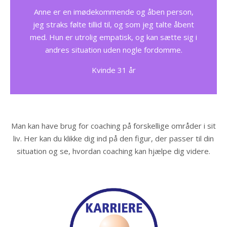
Anne er en imødekommende og åben person,
jeg straks følte tillid til, og som jeg talte åbent
med. Hun er utrolig empatisk, og kan sætte sig i
andres situation uden nogle fordomme.
Kvinde 31 år
Man kan have brug for coaching på forskellige områder i sit
liv. Her kan du klikke dig ind på den figur, der passer til din
situation og se, hvordan coaching kan hjælpe dig videre.