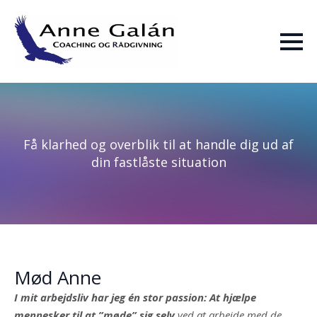
Skip
to
main
content
Få klarhed og overblik til at handle dig ud af
din fastlåste situation
Mød Anne
I mit arbejdsliv har jeg én stor passion: At hjælpe
mennesker til at ”møde” sig selv
ved at arbejde med de