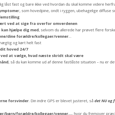
g låst fast og bare ikke ved hvordan du skal komme videre herfr
 symptome
r, som hovedpine, ondt i ryggen, ubehagelige diffuse
lemstilling
ært ved at sige fra overfor omverdenen
n kan hjælpe dig med
, selvom du allerede har prøvet flere forskel
ne/dine forældre/kollegaer/venner
…
fmægtig og kørt helt fast
 dit hoved 24/7
ved at vælge, hvad næste skridt skal være
 hånd
, så du kan komme ud af denne fastlåste situation – nu er d
rne forsvinder
. Din indre GPS er blevet justeret, så
det NU og 
tner/børn/forældre/kollegaer/venner…
, hvor du fremover præci