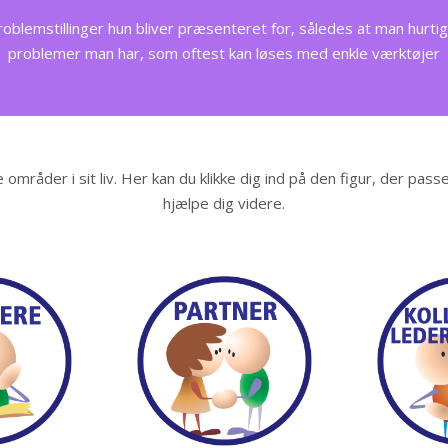
lemstillinger hun bliver præsenteret for, således at man hurtigt
problemer man har, som oftest kan løses med enkle værktøjer
områder i sit liv. Her kan du klikke dig ind på den figur, der passe
hjælpe dig videre.