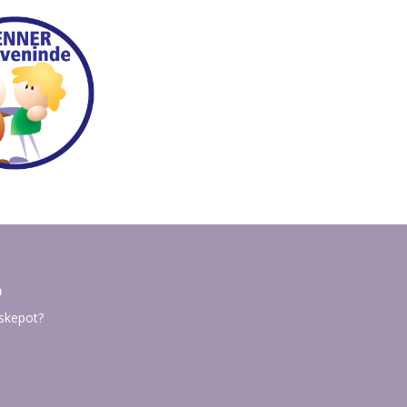
n
Askepot?