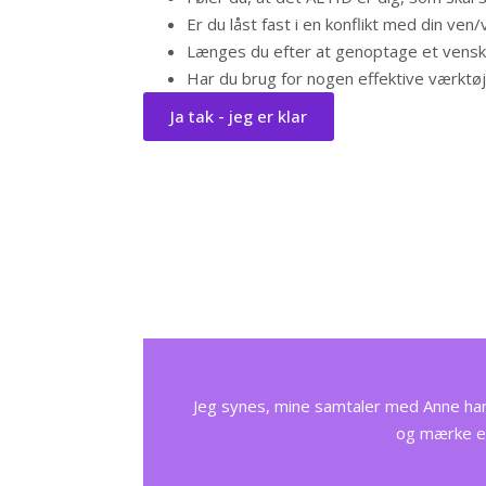
Er du låst fast i en konflikt med din ven
Længes du efter at genoptage et vens
Har du brug for nogen effektive værktøje
Ja tak - jeg er klar
Jeg synes, mine samtaler med Anne har 
og mærke eft