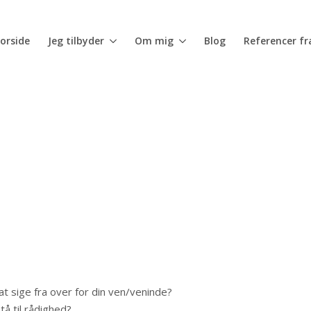
Forside
Jeg tilbyder
Om mig
Blog
Referencer fr
verblik til at handle dig ud af din fas
at sige fra over for din ven/veninde?
tå til rådighed?