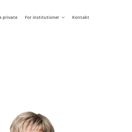
a private
For institutioner
Kontakt
tlåste situation