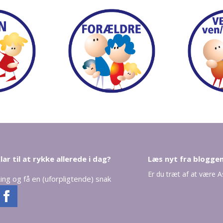
lar til at rykke allerede i dag?
Læs nyt fra blogge
Er du træt af at være 
ing og få en (uforpligtende) snak