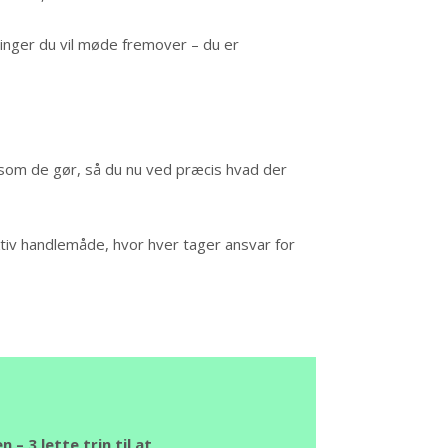
inger du vil møde fremover – du er
 som de gør, så du nu ved præcis hvad der
ktiv handlemåde, hvor hver tager ansvar for
 – 3 lette trin til at