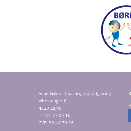
Anne Galán - Coaching og rådgivning
K
Vibevænget 8
R
4320 Lejre
Tlf. 21 77 04 16
CVR: 30 44 70 26