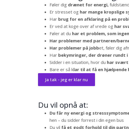
Føler dig
drænet for energi,
fuldstændi
Er stresset og
har mange kropslige
Har
brug for en afklaring på en prob
Er ved at koge over af vrede og
har sv
Føler at du
har et problem, som inge
Har problemer med partneren/børne
Har problemer på jobb
et, føler dig a
Har
bekymringer, der drøner rundt i
Sidder i en situation, hvor du
har svært 
Bare er så k
lar til at få en hjælpende
Ja tak - jeg er klar nu
Du vil opnå at:
Du får ny energi og stresssymptome
hen – du sidder forrest i din egen bus
Du vil
få et godt forhold til din par