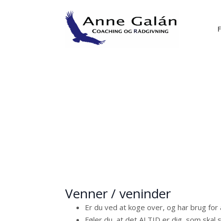
Skip
to
main
content
Få klarhed og o
Venner / veninder
Er du ved at koge over, og har brug for 
Føler du, at det ALTID er dig, som skal s