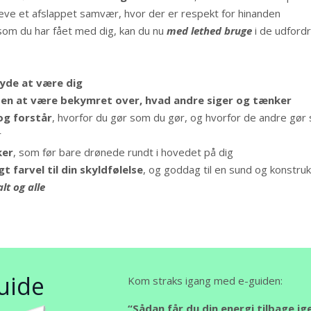
leve et afslappet samvær, hvor der er respekt for hinanden
 som du har fået med dig, kan du nu
med lethed bruge
i de udfordr
nyde at være dig
den at være bekymret over, hvad andre siger og tænker
og forstår
, hvorfor du gør som du gør, og hvorfor de andre gør
r
ker
, som før bare drønede rundt i hovedet på dig
 farvel til din skyldfølelse
, og goddag til en sund og konstru
lt og alle
uide
Kom straks igang med e-guiden:
“Sådan får du din energi tilbage igen