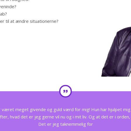
/veninde?
kab?
r til at ændre situationerne?
været meget givende og guld værd for mig! Hun har hjulpet mig ti
er, hvad det er jeg gerne vil nu og i mit liv. Og at det er i orden,
Det er jeg taknemmelig for