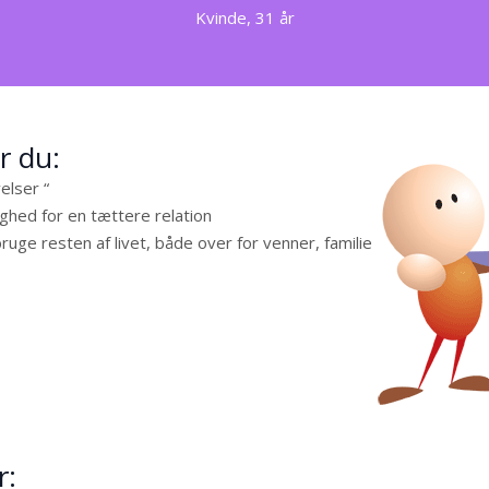
Kvinde, 31 år
r du:
elser “
ghed for en tættere relation
ge resten af livet, både over for venner, familie
r: