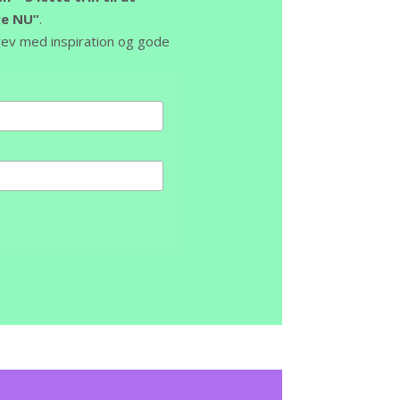
ge NU”
.
rev med inspiration og gode