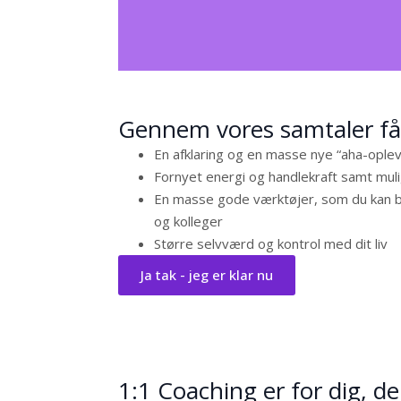
Gennem vores samtaler få
En afklaring og en masse nye “aha-oplev
Fornyet energi og handlekraft samt muli
En masse gode værktøjer, som du kan bru
og kolleger
Større selvværd og kontrol med dit liv
Ja tak - jeg er klar nu
1:1 Coaching er for dig, de