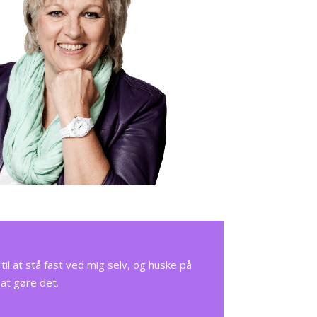
l at stå fast ved mig selv, og huske på
 at gøre det.