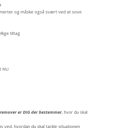
a
 smerter og måske også svært ved at sove
lige tiltag
et NU
fremover er DIG der bestemmer
, hvor du skal
s ved, hvordan du skal tackle situationen