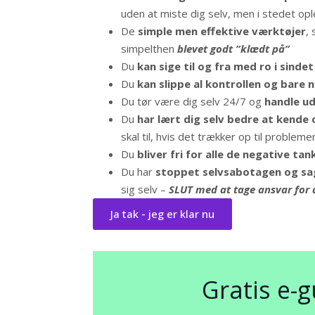
uden at miste dig selv, men i stedet op
De
simple men effektive værktøjer
,
simpelthen
blevet godt ”klædt på”
Du
kan sige til og fra med ro i sindet
Du
kan slippe al kontrollen og bare 
Du tør være dig selv 24/7 og
handle u
Du
har lært dig selv bedre at kende 
skal til, hvis det trækker op til probleme
Du
bliver fri for alle de negative tan
Du har
stoppet selvsabotagen og sagt
sig selv –
SLUT med at tage ansvar for a
Ja tak - jeg er klar nu
Gratis e-g