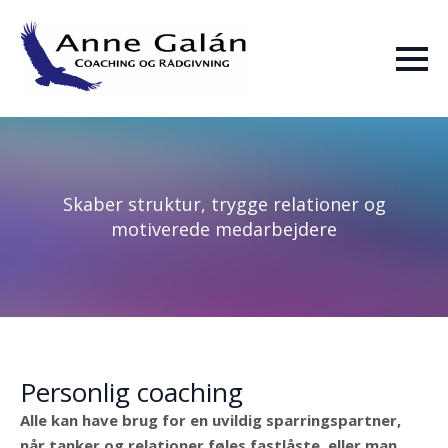
Skip
to
main
content
Skaber struktur, trygge relationer og
motiverede medarbejdere
Personlig coaching
Alle kan have brug for en uvildig sparringspartner,
når tanker og relationer føles fastlåste, eller man